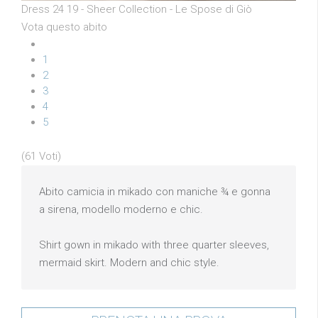
Dress 24 19 - Sheer Collection - Le Spose di Giò
Vota questo abito
1
2
3
4
5
(61 Voti)
Abito camicia in mikado con maniche ¾ e gonna
a sirena, modello moderno e chic.
Shirt gown in mikado with three quarter sleeves,
mermaid skirt. Modern and chic style.