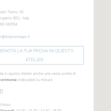
uato Tasso, 53
rgamo (BG) - Italy
35 242954
er@lesposedigio.it
RENOTA LA TUA PROVA IN QUESTO
ATELIER
ile in questo Atelier anche una vasta scelta di
 cerimonia
realizzabili su misura.
I
chiuso
-Venerdì:
10.00 - 13.30 / 14.30 - 18.30