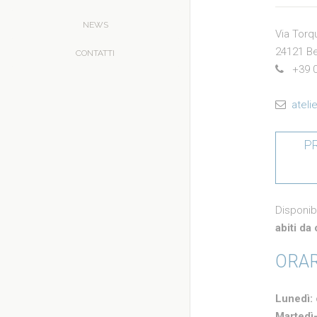
NEWS
Via Torq
24121 Be
CONTATTI
+39 0
ateli
P
Disponib
abiti da
ORAR
Lunedì:
Martedì