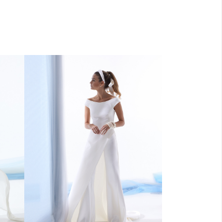
con
rmale
Abito in cady con spacco e
pantalone. Linea sartoriale e pulita.
ith
Cady dress with trousers and front
and
slit. Neat sartorial design.