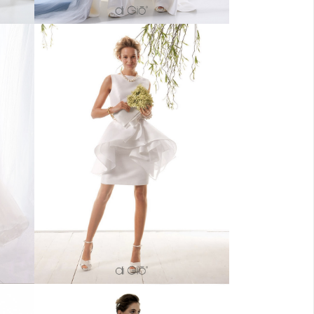
50
Abito Haute Couture, realizzabile
ota
anche in colorato, in seta pura con
ro
scollo a barchetta. Gonna a tubino
n
e sopragonna geometrica con
arricciatura.
ull
Silk Haute Couture dress with boat
ar
neckline. Pencil skirt and overskirt
nd
with geometrical and gathered
k.
details.