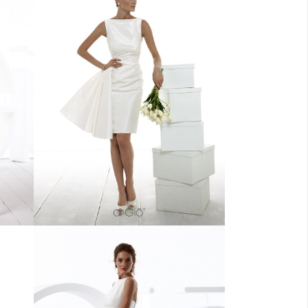
ne
Abito corto a tubino in seta con
na
scollo a barchetta e strascico
laterale asimmetrico.
aped
Sheath dress with boat neckline
k.
and asymmetrical lateral feature.
 seta