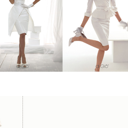
to corto in faille di seta con
con gonna a tubino e fiocco in 
ollo asimmetrico e gonna a
Scollo aperto sul davanti.
tulipano.
Tailleur in silk taffeta, with ve
faille dress with asymmetrical
open neckline, pencil skirt and 
neckline and tulip skirt.
belt at the side.