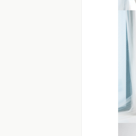
Abit
Embro