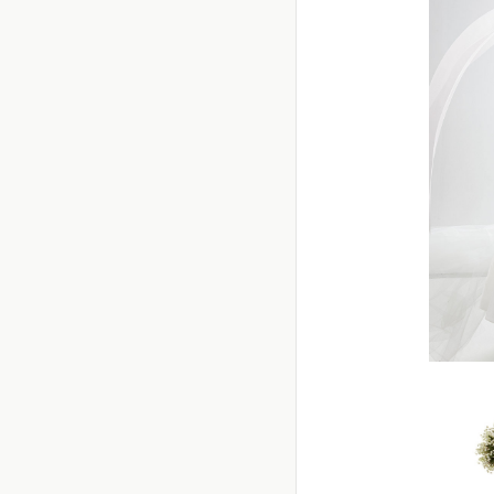
Abito
le
bol
Sheat
taff