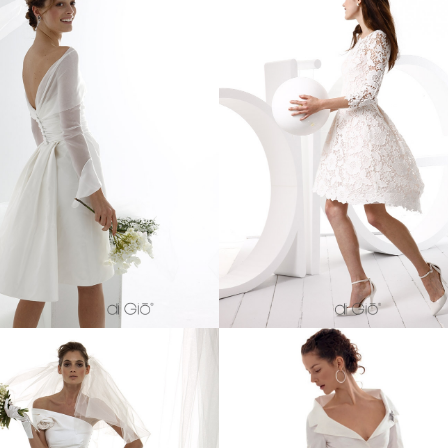
 corto a tubino con strascico
Abito corto in pizzo di coto
ggero in taffetà di seta con
fiorato con gonna a campa
erino staccabile in chiffon.
digradante.
h dress with light train in silk
Cotton floral lace with bell sh
eta with detachable bolero in
skirt longer towards the bac
chiffon.
Abito tailleur corto in taffetà di