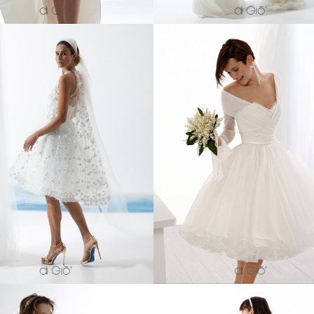
Abito corto longuette anni ’
tagliato a vita con gonna a ru
arricciata in seta pura. Bole
o corto con cappetta svasata
sciallato a manica lunga co
in tulle ricamato.
allacciatura ad incrocio.
idered tulle short dress with
50’ look cut on the waist with f
a-line cape.
silk skirt gathered. Shall coll
bolero, with long sleeves a
crossed fastening at the bac