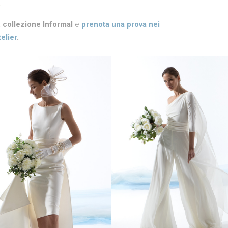
a
collezione Informal
e
prenota una prova nei
elier
.
no corto con lungo pannello
Abito monospalla in mussola 
ale separato. Look raffinato ed
pantalone ampio in satin, info
elegante.
ed elegante.
ort pencil/tube dress with
One-shoulder chiffon dress w
rate long side panel. Elegant
satin trousers for a modern 
and chic look.
elegant bride.