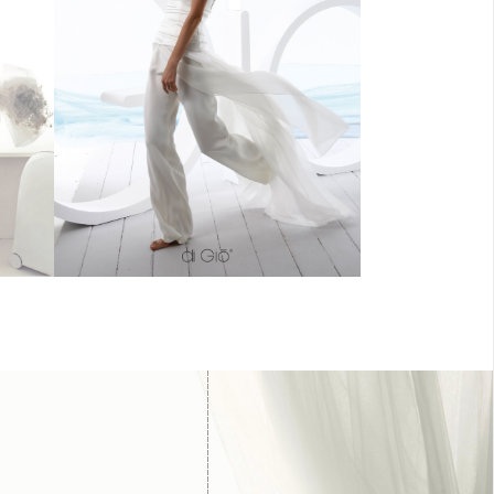
vita.
Abito pantalone con sopragonna di
organza.
ry
Trouses jumpsuits with organza
a tie
overskirt.