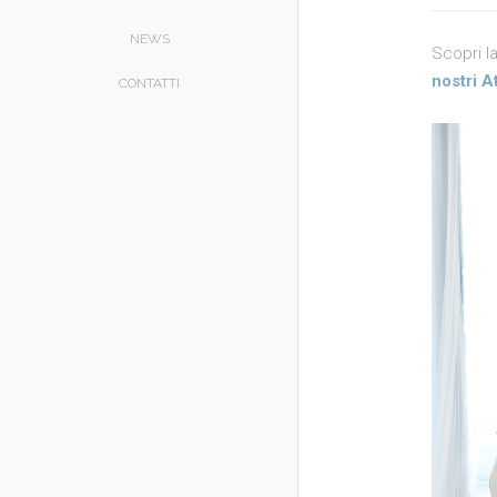
NEWS
Scopri l
nostri At
CONTATTI
Tubi
later
Sh
sepa