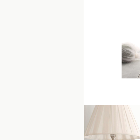
Abi
sc
Silk 