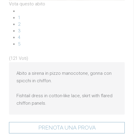
Vota questo abito
1
2
3
4
5
(121 Voti)
Abito a sirena in pizzo manocotone, gonna con
spicchi in chiffon.
Fishtail dress in cotton-like lace, skirt with flared
chiffon panels.
PRENOTA UNA PROVA